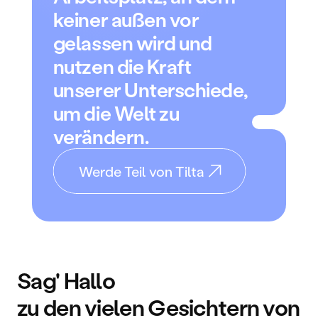
keiner außen vor 
gelassen wird und 
nutzen die Kraft 
unserer Unterschiede, 
um die Welt zu 
verändern.
Werde Teil von Tilta
Sag' Hallo
zu den vielen Gesichtern von 