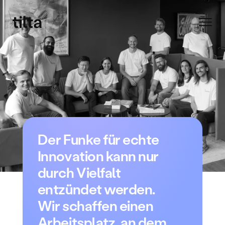
Der Funke für echte 
Innovation kann nur 
durch Vielfalt 
entzündet werden.
Wir schaffen einen 
Arbeitsplatz, an dem 