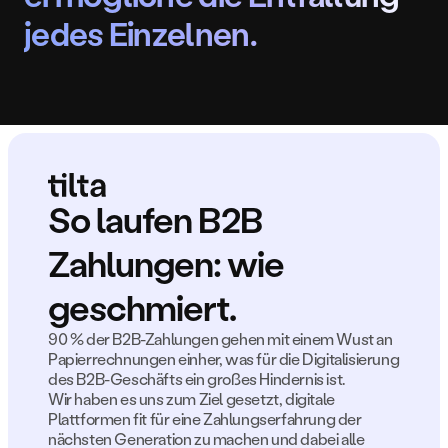
jedes Einzelnen.
jedes Einzelnen.
So laufen B2B 
Zahlungen: wie 
geschmiert.
90 % der B2B-Zahlungen gehen mit einem Wust an 
Papierrechnungen einher, was für die Digitalisierung 
des B2B-Geschäfts ein großes Hindernis ist.
Wir haben es uns zum Ziel gesetzt, digitale 
Plattformen fit für eine Zahlungserfahrung der 
nächsten Generation zu machen und dabei alle 