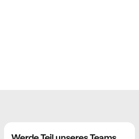
5 Tage Sonderurlaub bei der Geburt eines 
Kindes
Betrieblich geförderter Rentenplan
2 Teamausflüge pro Jahr
Und zahlreiche Wachstumsmöglichkeiten
Werde Teil unseres Teams.